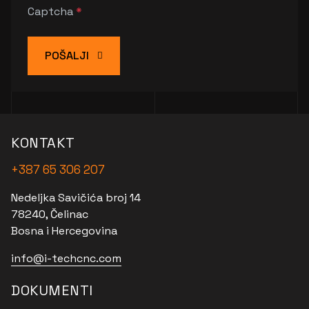
Captcha
*
POŠALJI
KONTAKT
+387 65 306 207
Nedeljka Savičića broj 14
78240, Čelinac
Bosna i Hercegovina
info@i-techcnc.com
DOKUMENTI