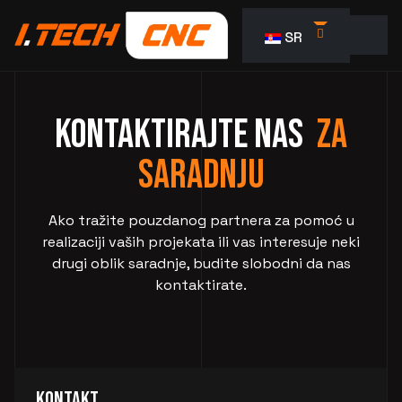
Izaberite vaš jezik
SR
KONTAKTIRAJTE NAS
ZA
SARADNJU
Ako tražite pouzdanog partnera za pomoć u
realizaciji vaših projekata ili vas interesuje neki
drugi oblik saradnje, budite slobodni da nas
kontaktirate.
Kontakt