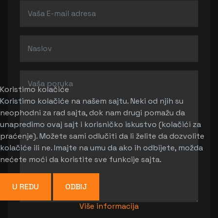
Koristimo kolačiće
Koristimo kolačiće na našem sajtu. Neki od njih su
neophodni za rad sajta, dok nam drugi pomažu da
unapredimo ovaj sajt i korisničko iskustvo (kolačići za
praćenje). Možete sami odlučiti da li želite da dozvolite
kolačiće ili ne. Imajte na umu da ako ih odbijete, možda
nećete moći da koristite sve funkcije sajta.
U REDU
ODBIJ
Više informacija